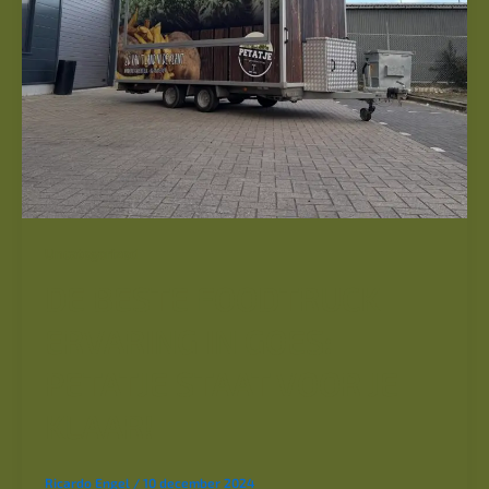
Uncategorized
DE BESTE FOODTRUCK
ERVARING IN GOES:
PETATJE STAAT VOOR JE
KLAAR!
Ricardo Engel
/
10 december 2024